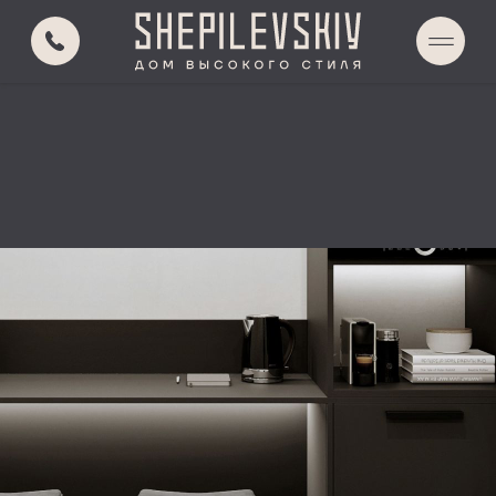
О ПРОЕКТЕ
РАСПОЛОЖЕНИЕ
АВТОРСКИЙ СКВЕР
SKY LOUNGE
ИНФРАСТРУКТУРА
ИНЖЕНЕРИЯ
КВАРТИРЫ
О ЗАСТРОЙЩИКЕ
КОНТАКТЫ
ВЫБОР КВАРТИР
ПОДБОР ПО ПАРАМЕТРАМ