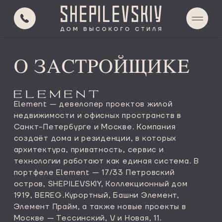
О ПРОЕКТЕ
РАСПОЛОЖЕНИЕ
О ЗАСТРОЙЩИКЕ
АВТОРСКИЙ СКВЕР
SKY LOUNGE
ИНФРАСТРУКТУРА
Element — девелопер проектов жилой
ИНЖЕНЕРИЯ
недвижимости и офисных пространств в
Санкт-Петербурге и Москве. Компания
КВАРТИРЫ
создаёт дома и резиденции, в которых
О ЗАСТРОЙЩИКЕ
архитектура, приватность, сервис и
КОНТАКТЫ
технологии работают как единая система. В
портфеле Element — 17/33 Петровский
остров, SHEPILEVSKIY, Коллекционный дом
1919, BEREG.Курортный, Башни Элемент,
ВЫБОР КВАРТИР
Элемент Прайм, а также новые проекты в
Москве — Тессинский, V и Новая, 11.
ПОДБОР ПО ПАРАМЕТРАМ