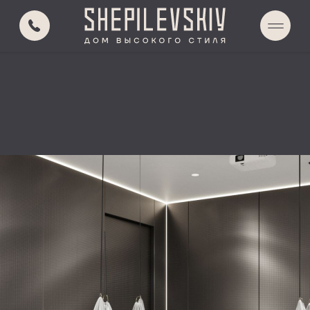
О ПРОЕКТЕ
РАСПОЛОЖЕНИЕ
АВТОРСКИЙ СКВЕР
SKY LOUNGE
ИНФРАСТРУКТУРА
ИНЖЕНЕРИЯ
КВАРТИРЫ
О ЗАСТРОЙЩИКЕ
КОНТАКТЫ
ВЫБОР КВАРТИР
ПОДБОР ПО ПАРАМЕТРАМ