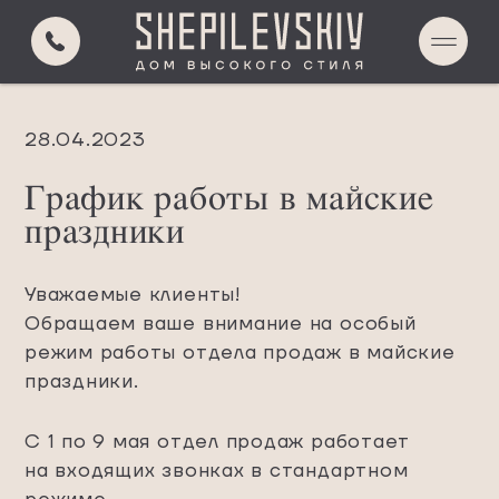
О ПРОЕКТЕ
РАСПОЛОЖЕНИЕ
28.04.2023
АВТОРСКИЙ СКВЕР
SKY LOUNGE
График работы в майские
ИНФРАСТРУКТУРА
праздники
ИНЖЕНЕРИЯ
КВАРТИРЫ
Уважаемые клиенты!⠀
О ЗАСТРОЙЩИКЕ
Обращаем ваше внимание на особый
режим работы отдела продаж в майские
КОНТАКТЫ
праздники.
С 1 по 9 мая отдел продаж работает
ВЫБОР КВАРТИР
на входящих звонках в стандартном
ПОДБОР ПО ПАРАМЕТРАМ
режиме